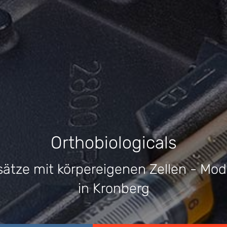
Orthobiologicals
ätze mit körpereigenen Zellen - Mo
in Kronberg