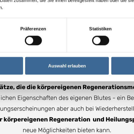
 Daten zusammen, die Sie ihnen bereitgestellt haben oder die s
n.
Präferenzen
Statistiken
, Gelenkprobleme oder Sportverletzungen können
Auswahl erlauben
enerationsmedizin kann dabei neue Behandlungswe
ätze, die die körpereigenen Regenerations­
rlichen Eigenschaften des eigenen Blutes - ein 
ngserscheinungen aber auch bei Wiederherstell
r körpereigenen Regeneration und Heilung
neue Möglichkeiten bieten kann.