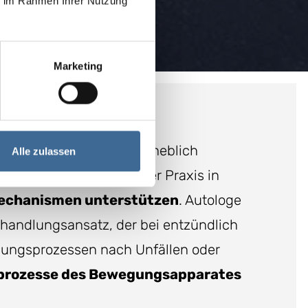
ie im Rahmen Ihrer Nutzung
Marketing
 die Lebensqualität erheblich
Alle zulassen
ge eröffnen: In unserer Praxis in
mechanismen unterstützen
. Autologe
Behandlungsansatz, der bei entzündlich
ungs­prozessen nach Unfällen oder
sprozesse des Bewegungsapparates