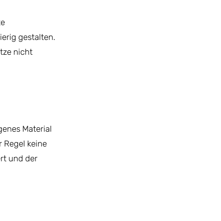
te
erig gestalten.
ze nicht
genes Material
r Regel keine
rt und der