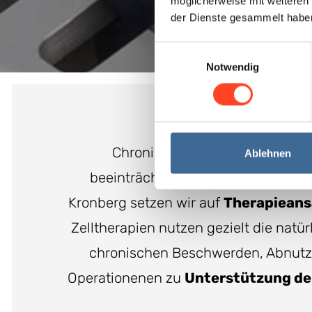
möglicherweise mit weiteren
der Dienste gesammelt habe
Einwilligungsauswahl
Notwendig
Chronische Sehnenbeschwerden
Ablehnen
beeinträchtigen. Die moderne Reg
Kronberg setzen wir auf
Therapieans
Zelltherapien nutzen gezielt die natü
chronischen Beschwerden, Abnutzu
Operationenen zu
Unterstützung de